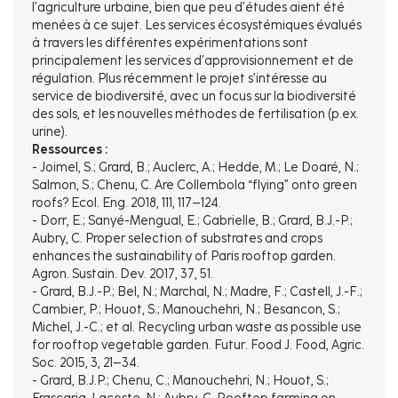
l’agriculture urbaine, bien que peu d’études aient été
menées à ce sujet. Les services écosystémiques évalués
à travers les différentes expérimentations sont
principalement les services d’approvisionnement et de
régulation. Plus récemment le projet s’intéresse au
service de biodiversité, avec un focus sur la biodiversité
des sols, et les nouvelles méthodes de fertilisation (p.ex.
urine).
Ressources :
- Joimel, S.; Grard, B.; Auclerc, A.; Hedde, M.; Le Doaré, N.;
Salmon, S.; Chenu, C. Are Collembola “flying” onto green
roofs? Ecol. Eng. 2018, 111, 117–124.
- Dorr, E.; Sanyé-Mengual, E.; Gabrielle, B.; Grard, B.J.-P.;
Aubry, C. Proper selection of substrates and crops
enhances the sustainability of Paris rooftop garden.
Agron. Sustain. Dev. 2017, 37, 51.
- Grard, B.J.-P.; Bel, N.; Marchal, N.; Madre, F.; Castell, J.-F.;
Cambier, P.; Houot, S.; Manouchehri, N.; Besancon, S.;
Michel, J.-C.; et al. Recycling urban waste as possible use
for rooftop vegetable garden. Futur. Food J. Food, Agric.
Soc. 2015, 3, 21–34.
- Grard, B.J.P.; Chenu, C.; Manouchehri, N.; Houot, S.;