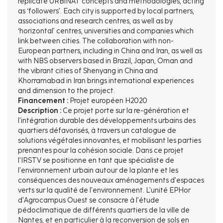
replicate URBiNAT concepts and methodologies, acting
as ‘followers’. Each city is supported by local partners,
associations and research centres, as well as by
‘horizontal’ centres, universities and companies which
link between cities. The collaboration with non-
European partners, including in China and Iran, as well as
with NBS observers based in Brazil, Japan, Oman and
the vibrant cities of Shenyang in China and
Khorramabad in Iran brings international experiences
and dimension to the project.
Financement :
Projet européen H2020
Description :
Ce projet porte sur la re-génération et
l’intégration durable des développements urbains des
quartiers défavorisés, à travers un catalogue de
solutions végétales innovantes, et mobilisant les parties
prenantes pour la cohésion sociale. Dans ce projet
l’IRSTV se positionne en tant que spécialiste de
l’environnement urbain autour de la plante et les
conséquences des nouveaux aménagements d’espaces
verts sur la qualité de l’environnement. L’unité EPHor
d'Agrocampus Ouest se consacre à l’étude
pédoclimatique de différents quartiers de la ville de
Nantes, et en particulier à la reconversion de sols en