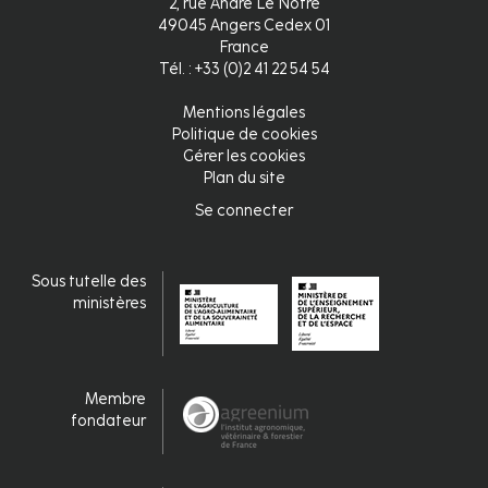
2, rue André Le Nôtre
49045 Angers Cedex 01
France
Tél. : +33 (0)2 41 22 54 54
Mentions légales
Pied
Politique de cookies
Gérer les cookies
de
Plan du site
page
Se connecter
Connexion
fr
Sous tutelle des
ministères
Membre
fondateur