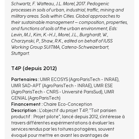
Schwartz, F. Watteau, J.L. Morel, 2017. Pedogenic
processes in soils of urban, industrial, traffic, mining and
military areas. Soils within Cities. Global approaches to
their sustainable management – composition, properties,
and functions of soils of the urban environment, Eds:
Levin, M.J., Kim, K.-H.J., Morel, J.L., Burghardt, W.,
Charzynski, P., Shaw, R.K., edited on behalf of IUSS
Working Group SUITMA, Catena-Schweizerbart,
Stuttgart.
T4P (depuis 2012)
Partenaires :
UMR ECOSYS (AgroParisTech - INRAE),
UMR SAD-APT (AgroParisTech - INRAE), UMR ESE
(AgroParisTech - CNRS - Université ParisSud), UMR
GENIAL (AgroParisTech)
Financement :
Chaire Eco-Conception
Description :
L’objectif du projet T4P, "Toit parisien
productif : Projet pilote", lancé depuis 2012, s’intéresse à
travers différentes expérimentations à évaluer les
services rendus par les toitures potagères, souvent
évoqué pour mettre en avant les avantages de