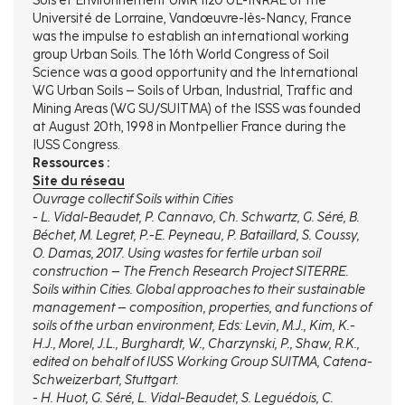
Sols et Environnement UMR 1120 UL-INRAE of the
Université de Lorraine, Vandœuvre-lès-Nancy, France
was the impulse to establish an international working
group Urban Soils. The 16th World Congress of Soil
Science was a good opportunity and the International
WG Urban Soils – Soils of Urban, Industrial, Traffic and
Mining Areas (WG SU/SUITMA) of the ISSS was founded
at August 20th, 1998 in Montpellier France during the
IUSS Congress.
Ressources :
Site du réseau
Ouvrage collectif Soils within Cities
- L. Vidal-Beaudet, P. Cannavo, Ch. Schwartz, G. Séré, B.
Béchet, M. Legret, P.-E. Peyneau, P. Bataillard, S. Coussy,
O. Damas, 2017. Using wastes for fertile urban soil
construction – The French Research Project SITERRE.
Soils within Cities. Global approaches to their sustainable
management – composition, properties, and functions of
soils of the urban environment, Eds: Levin, M.J., Kim, K.-
H.J., Morel, J.L., Burghardt, W., Charzynski, P., Shaw, R.K.,
edited on behalf of IUSS Working Group SUITMA, Catena-
Schweizerbart, Stuttgart.
- H. Huot, G. Séré, L. Vidal-Beaudet, S. Leguédois, C.