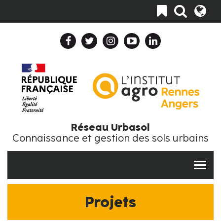
Aller
Toggle
au
navigation
contenu
principal
Header
Top
Navigation
Collapse
Fr
Réseau Urbasol
Connaissance et gestion des sols urbains
Projets