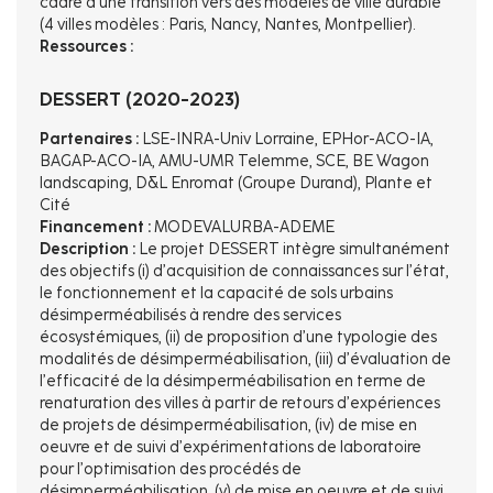
cadre d’une transition vers des modèles de ville durable
(4 villes modèles : Paris, Nancy, Nantes, Montpellier).
Ressources :
DESSERT (2020-2023)
Partenaires :
LSE-INRA-Univ Lorraine, EPHor-ACO-IA,
BAGAP-ACO-IA, AMU-UMR Telemme, SCE, BE Wagon
landscaping, D&L Enromat (Groupe Durand), Plante et
Cité
Financement :
MODEVALURBA-ADEME
Description :
Le projet DESSERT intègre simultanément
des objectifs (i) d’acquisition de connaissances sur l’état,
le fonctionnement et la capacité de sols urbains
désimperméabilisés à rendre des services
écosystémiques, (ii) de proposition d’une typologie des
modalités de désimperméabilisation, (iii) d’évaluation de
l’efficacité de la désimperméabilisation en terme de
renaturation des villes à partir de retours d’expériences
de projets de désimperméabilisation, (iv) de mise en
oeuvre et de suivi d’expérimentations de laboratoire
pour l’optimisation des procédés de
désimperméabilisation, (v) de mise en oeuvre et de suivi