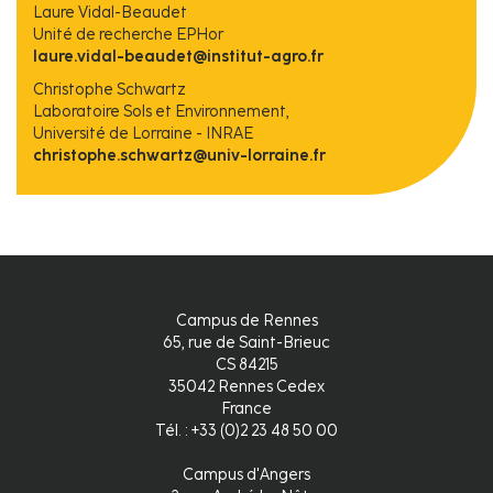
Laure Vidal-Beaudet
Unité de recherche EPHor
laure.vidal-beaudet@institut-agro.fr
Christophe Schwartz
Laboratoire Sols et Environnement,
Université de Lorraine - INRAE
christophe.schwartz@univ-lorraine.fr
Campus de Rennes
65, rue de Saint-Brieuc
CS 84215
35042 Rennes Cedex
France
Tél. : +33 (0)2 23 48 50 00
Campus d'Angers