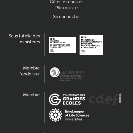
Gérer les cookies
de
Plan du site
page
Se connecter
Connexion
fr
Sous tutelle des
ministères
Membre
fondateur
Membre