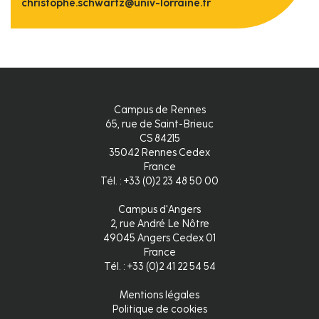
christophe.schwartz@univ-lorraine.fr
Campus de Rennes
65, rue de Saint-Brieuc
CS 84215
35042 Rennes Cedex
France
Tél. : +33 (0)2 23 48 50 00
Campus d'Angers
2, rue André Le Nôtre
49045 Angers Cedex 01
France
Tél. : +33 (0)2 41 22 54 54
Mentions légales
Pied
Politique de cookies