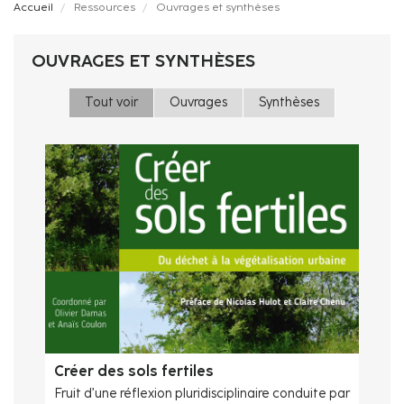
Fil
Accueil
Ressources
Ouvrages et synthèses
d'Ariane
OUVRAGES ET SYNTHÈSES
Tout voir
Ouvrages
Synthèses
Créer des sols fertiles
Fruit d’une réflexion pluridisciplinaire conduite par