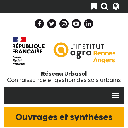
Aller
Toggle
au
navigation
contenu
principal
Header
Top
Navigation
Collapse
Fr
Réseau Urbasol
Connaissance et gestion des sols urbains
Ouvrages et synthèses